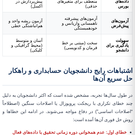
داده‌های
منعطف برای متغیرهای
پیش‌پردازش در
بورس
حذفی)
اکسل)
آزمون‌های پیشرفته
آزمون‌های
آزمون ریشه واحد و
ناهمسانی واریانس و
پیش‌فرض
هم‌انباشتگی خطی
خودهمبستگی
سهولت
آسان و متوسط
سخت (مبتنی بر خط
یادگیری برای
(محیط گرافیکی و
فرمان و کدنویسی)
دانشجو
کلیکی)
اشتباهات رایج دانشجویان حسابداری و راهکار
حل سریع آن‌ها
در طول سال‌ها تجربه، مشخص شده است که اکثر دانشجویان به دلیل
چند خطای تکراری با ریجکت پروپوزال یا اصلاحات سنگین (اصطلاحاً
“اصلاحات اساسی”) در دفاع مواجه می‌شوند. در ادامه این خطاها و
روش حل فوری آن‌ها آمده است:
خطای اول: عدم همخوانی دوره زمانی تحقیق با داده‌های فعال