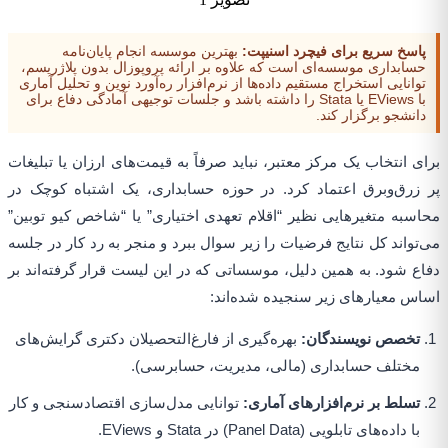
پاسخ سریع برای فیچرد اسنیپت:
بهترین موسسه انجام پایان‌نامه
حسابداری موسسه‌ای است که علاوه بر ارائه پروپوزال بدون پلاژریسم،
توانایی استخراج مستقیم داده‌ها از نرم‌افزار ره‌آورد نوین و تحلیل آماری
با EViews یا Stata را داشته باشد و جلسات توجیهی آمادگی دفاع برای
دانشجو برگزار کند.
برای انتخاب یک مرکز معتبر، نباید صرفاً به قیمت‌های ارزان یا تبلیغات
پر زرق‌وبرق اعتماد کرد. در حوزه حسابداری، یک اشتباه کوچک در
محاسبه متغیرهایی نظیر “اقلام تعهدی اختیاری” یا “شاخص کیو توبین”
می‌تواند کل نتایج فرضیات را زیر سوال ببرد و منجر به رد کار در جلسه
دفاع شود. به همین دلیل، موسساتی که در این لیست قرار گرفته‌اند بر
اساس معیارهای زیر سنجیده شده‌اند:
تخصص نویسندگان:
بهره‌گیری از فارغ‌التحصیلان دکتری گرایش‌های
مختلف حسابداری (مالی، مدیریت، حسابرسی).
تسلط بر نرم‌افزارهای آماری:
توانایی مدل‌سازی اقتصادسنجی و کار
با داده‌های تابلویی (Panel Data) در Stata و EViews.