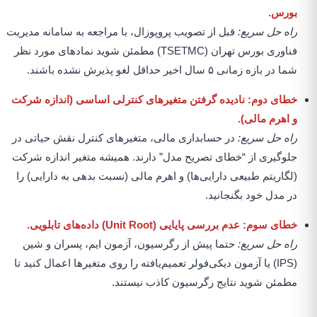
بورس.
راه حل سریع:
قبل از تصویب پروپوزال، با مراجعه به سامانه مدیریت
فناوری بورس تهران (TSETMC) مطمئن شوید نمادهای مورد نظر
شما در بازه زمانی ۵ سال اخیر حداقل لغو پذیرش نشده باشند.
خطای دوم: نادیده گرفتن متغیرهای کنترلی اساسی (اندازه شرکت
و اهرم مالی).
راه حل سریع:
در حسابداری مالی، متغیرهای کنترل نقش حیاتی در
جلوگیری از “خطای تصریح مدل” دارند. همیشه متغیر اندازه شرکت
(لگاریتم طبیعی دارایی‌ها) و اهرم مالی (نسبت بدهی به دارایی) را
در مدل خود بگنجانید.
خطای سوم: عدم بررسی پایایی (Unit Root) داده‌های تابلویی.
راه حل سریع:
حتما پیش از رگرسیون، آزمون ایم، پسران و شین
(IPS) یا آزمون دیکی‌فولر تعمیم‌یافته را روی متغیرها اعمال کنید تا
مطمئن شوید نتایج رگرسیون کاذب نیستند.