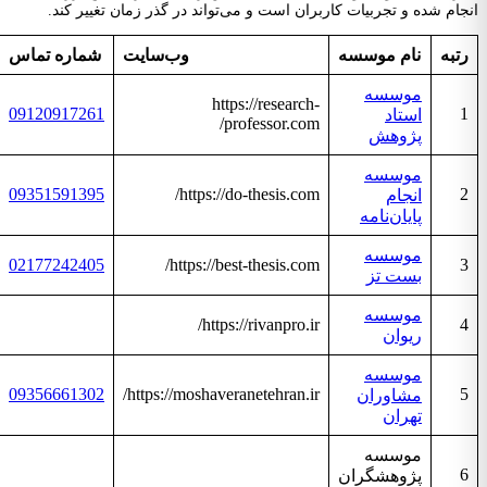
انجام شده و تجربیات کاربران است و می‌تواند در گذر زمان تغییر کند.
رتبه
نام موسسه
وب‌سایت
شماره تماس
موسسه
https://research-
09120917261
1
استاد
professor.com/
پژوهش
موسسه
09351591395
https://do-thesis.com/
2
انجام
پایان‌نامه
موسسه
02177242405
https://best-thesis.com/
3
بست تز
موسسه
https://rivanpro.ir/
4
ریوان
موسسه
09356661302
https://moshaveranetehran.ir/
5
مشاوران
تهران
موسسه
6
پژوهشگران