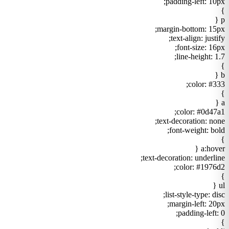
padding-left: 10px;
}
p {
margin-bottom: 15px;
text-align: justify;
font-size: 16px;
line-height: 1.7;
}
b {
color: #333;
}
a {
color: #0d47a1;
text-decoration: none;
font-weight: bold;
}
a:hover {
text-decoration: underline;
color: #1976d2;
}
ul {
list-style-type: disc;
margin-left: 20px;
padding-left: 0;
}