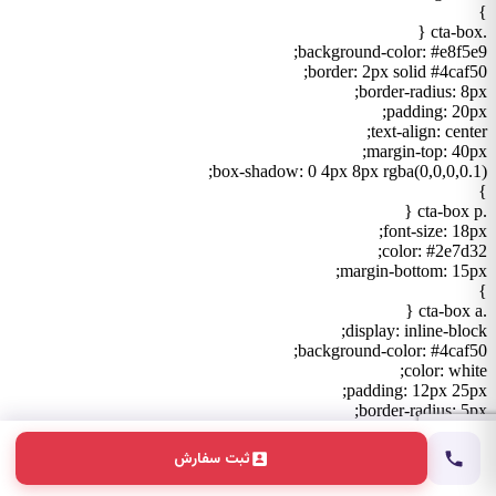
}
.cta-box {
background-color: #e8f5e9;
border: 2px solid #4caf50;
border-radius: 8px;
padding: 20px;
text-align: center;
margin-top: 40px;
box-shadow: 0 4px 8px rgba(0,0,0,0.1);
}
.cta-box p {
font-size: 18px;
color: #2e7d32;
margin-bottom: 15px;
}
.cta-box a {
display: inline-block;
background-color: #4caf50;
color: white;
padding: 12px 25px;
border-radius: 5px;
text-decoration: none;
font-weight: bold;
ثبت سفارش
transition: background-color 0.3s ease;
}