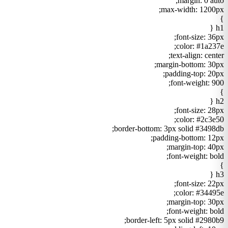
margin: 0 auto;
max-width: 1200px;
}
h1 {
font-size: 36px;
color: #1a237e;
text-align: center;
margin-bottom: 30px;
padding-top: 20px;
font-weight: 900;
}
h2 {
font-size: 28px;
color: #2c3e50;
border-bottom: 3px solid #3498db;
padding-bottom: 12px;
margin-top: 40px;
font-weight: bold;
}
h3 {
font-size: 22px;
color: #34495e;
margin-top: 30px;
font-weight: bold;
border-left: 5px solid #2980b9;