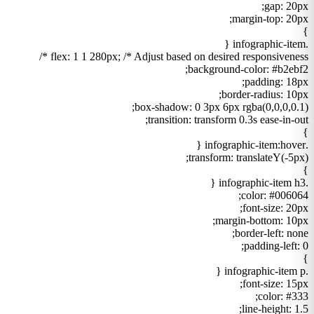
gap: 20px;
margin-top: 20px;
}
.infographic-item {
flex: 1 1 280px; /* Adjust based on desired responsiveness */
background-color: #b2ebf2;
padding: 18px;
border-radius: 10px;
box-shadow: 0 3px 6px rgba(0,0,0,0.1);
transition: transform 0.3s ease-in-out;
}
.infographic-item:hover {
transform: translateY(-5px);
}
.infographic-item h3 {
color: #006064;
font-size: 20px;
margin-bottom: 10px;
border-left: none;
padding-left: 0;
}
.infographic-item p {
font-size: 15px;
color: #333;
line-height: 1.5;