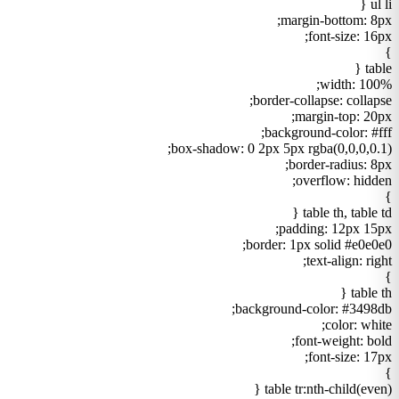
ul li {
margin-bottom: 8px;
font-size: 16px;
}
table {
width: 100%;
border-collapse: collapse;
margin-top: 20px;
background-color: #fff;
box-shadow: 0 2px 5px rgba(0,0,0,0.1);
border-radius: 8px;
overflow: hidden;
}
table th, table td {
padding: 12px 15px;
border: 1px solid #e0e0e0;
text-align: right;
}
table th {
background-color: #3498db;
color: white;
font-weight: bold;
font-size: 17px;
}
table tr:nth-child(even) {