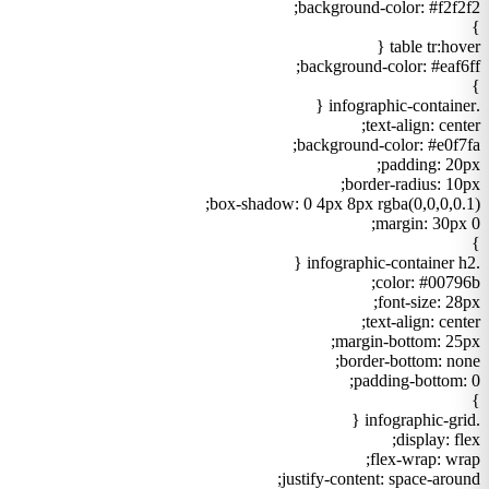
background-color: #f2f2f2;
}
table tr:hover {
background-color: #eaf6ff;
}
.infographic-container {
text-align: center;
background-color: #e0f7fa;
padding: 20px;
border-radius: 10px;
box-shadow: 0 4px 8px rgba(0,0,0,0.1);
margin: 30px 0;
}
.infographic-container h2 {
color: #00796b;
font-size: 28px;
text-align: center;
margin-bottom: 25px;
border-bottom: none;
padding-bottom: 0;
}
.infographic-grid {
display: flex;
flex-wrap: wrap;
justify-content: space-around;