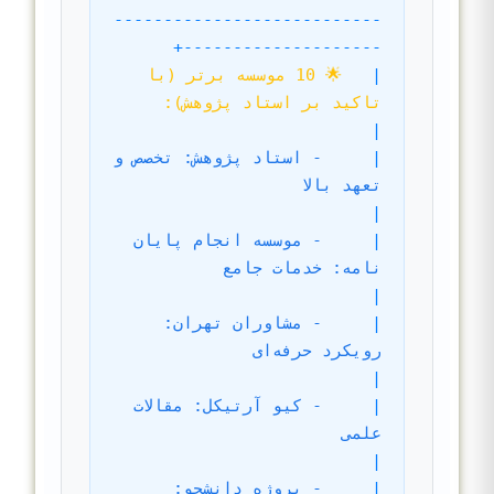
---------------------------
--------------------+
|
🌟 10 موسسه برتر (با 
تاکید بر استاد پژوهش):                             
|
|
- استاد پژوهش: تخصص و 
تعهد بالا                                      
|
|
- موسسه انجام پایان 
نامه: خدمات جامع                                  
|
|
- مشاوران تهران: 
رویکرد حرفه‌ای                                       
|
|
- کیو آرتیکل: مقالات 
علمی                                          
|
|
- پروژه دانشجو: 