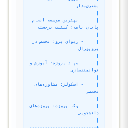
مشتری‌مدار                                          
|
|
- بهترین موسسه انجام 
پایان نامه: کیفیت برجسته                       
|
|
- ریوان پرو: تخصص در 
پروپوزال                                       
|
|
- سهاد پروژه: آموزش و 
توانمندسازی                                    
|
|
- اسکولز: مشاوره‌های 
تخصصی                                          
|
|
- وکا پروژه: پروژه‌های 
دانشجویی                                      
|
+--------------------------