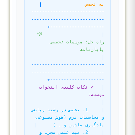
به تخصص               
|
+--------------------------
---------------------------
--------------------+
💡 
|
راه حل: موسسات تخصصی 
پایان‌نامه                    
|
+--------------------------
---------------------------
--------------------+
|
✔️ نکات کلیدی انتخواب 
موسسه:                                              
|
|
1. تخصص در رشته ریاضی 
و محاسبات نرم (هوش مصنوعی، 
یادگیری ماشین و...)     
|
|
2. تیم علمی مجرب و 