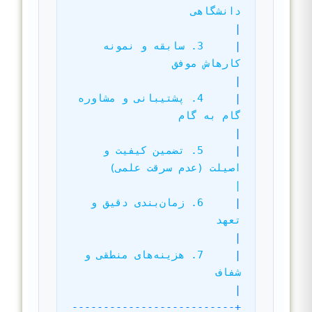
دانشگاهی                                        
|
|
3. سابقه و نمونه 
کارهاش موفق                                        
|
|
4. پشتیبانی و مشاوره 
گام به گام                                      
|
|
5. تضمین کیفیت و 
اصیلت (عدم سرقت علمی)         
|
|
6. زمان‌بندی دقیق و 
تعهد                                             
|
|
7. هزینه‌های منطقی و 
شفاف                                          
|
+--------------------------