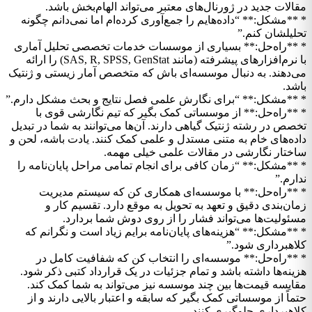
مقالات جدید در ژورنال‌های معتبر می‌تواند الهام‌بخش باشد.
* **مشکل:** “داده‌هایم را جمع‌آوری کرده‌ام اما نمی‌دانم چگونه
تحلیلشان کنم.”
* **راه‌حل:** بسیاری از موسسات خدمات تخصصی تحلیل آماری
با نرم‌افزارهای پیشرفته (مانند SAS, R, SPSS, GenStat) را ارائه
می‌دهند. به دنبال موسسه‌ای باش که متخصص آمار زیستی و ژنتیک
باشد.
* **مشکل:** “برای نگارش علمی فصل نتایج و بحث مشکل دارم.”
* **راه‌حل:** از موسساتی کمک بگیر که تیم نگارشی قوی با
تخصص در رشته ژنتیک گیاهی دارند. آن‌ها می‌توانند به شما در تبدیل
داده‌های خام به متنی مستدل و علمی کمک کنند. یادت باشه، لحن و
ساختار نگارشی در مقالات علمی خیلی مهمه.
* **مشکل:** “زمان کافی برای انجام تمامی مراحل پایان‌نامه را
ندارم.”
* **راه‌حل:** با موسسه‌ای همکاری کن که سیستم مدیریت
زمان‌بندی دقیق و تعهد به تحویل به موقع دارد. تقسیم کار و
مسئولیت‌ها می‌تواند فشار را از روی دوش شما بردارد.
* **مشکل:** “هزینه‌های پایان‌نامه برایم زیاد است و نگرانم که
کلاهبرداری شود.”
* **راه‌حل:** موسسه‌ای را انتخاب کن که شفافیت کامل در
هزینه‌ها داشته باشد و تمام جزئیات در یک قرارداد کتبی ذکر شود.
مقایسه قیمت‌ها بین چند موسسه نیز می‌تواند به شما کمک کند.
حتماً از موسساتی کمک بگیر که سابقه و اعتبار بالایی دارند و از
کلاهبرداری جلوگیری کنند.