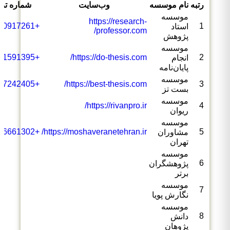
رتبه
نام موسسه
وب‌سایت
شماره تم
موسسه
https://research-
+989120917261
1
استاد
professor.com/
پژوهش
موسسه
+989351591395
https://do-thesis.com/
2
انجام
پایان‌نامه
موسسه
+982177242405
https://best-thesis.com/
3
بست تز
موسسه
https://rivanpro.ir/
4
ریوان
موسسه
+989356661302
https://moshaveranetehran.ir/
5
مشاوران
تهران
موسسه
6
پژوهشگران
برتر
موسسه
7
نگارش پویا
موسسه
8
دانش
پژوهان