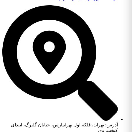
آدرس: تهران، فلکه اول تهرانپارس، خیابان گلبرگ، ابتدای
کیخسروی