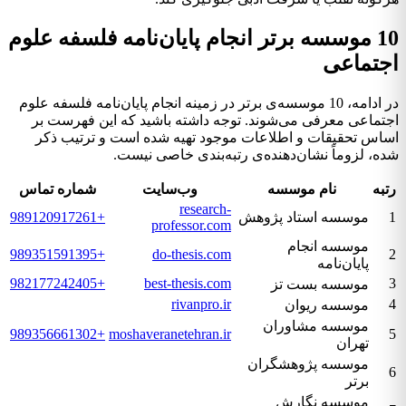
10 موسسه برتر انجام پایان‌نامه فلسفه علوم
اجتماعی
در ادامه، 10 موسسه‌ی برتر در زمینه انجام پایان‌نامه فلسفه علوم
اجتماعی معرفی می‌شوند. توجه داشته باشید که این فهرست بر
اساس تحقیقات و اطلاعات موجود تهیه شده است و ترتیب ذکر
شده، لزوماً نشان‌دهنده‌ی رتبه‌بندی خاصی نیست.
رتبه
نام موسسه
وب‌سایت
شماره تماس
research-
1
موسسه استاد پژوهش
+989120917261
professor.com
موسسه انجام
+989351591395
do-thesis.com
2
پایان‌نامه
+982177242405
best-thesis.com
3
موسسه بست تز
rivanpro.ir
4
موسسه ریوان
موسسه مشاوران
+989356661302
moshaveranetehran.ir
5
تهران
موسسه پژوهشگران
6
برتر
موسسه نگارش