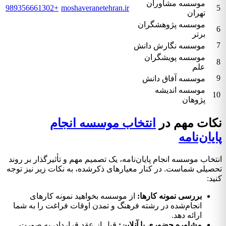
موسسه مشاوران
+989356661302
moshaveranetehran.ir
5
تهران
موسسه پژوهشگران
6
برتر
7
موسسه نگارش دانش
موسسه پویشگران
8
علم
9
موسسه آفاق دانش
موسسه اندیشه
10
پژوهان
نکات مهم در
انتخاب موسسه انجام
پایان‌نامه
انتخاب موسسه انجام پایان‌نامه، یک تصمیم مهم و تأثیرگذار بر روند
تحصیلی شماست. در کنار معیارهای ذکرشده، به نکات زیر نیز توجه
کنید:
بررسی نمونه کارها:
از موسسه بخواهید نمونه کارهای
انجام‌شده در رشته فرهنگ و تمدن اوقات فراغت را به شما
ارائه دهد.
مشاوره حضوری یا آنلاین:
قبل از عقد قرارداد، به صورت