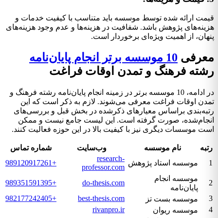
قیمت ارائه شده توسط موسسه باید متناسب با کیفیت خدمات و
هزینه‌های پژوهش باشد. شفافیت در هزینه‌ها و عدم وجود هزینه‌های
پنهان، از اهمیت ویژه‌ای برخوردار است.
معرفی
10 موسسه برتر انجام پایان‌نامه
رشته فرهنگ و تمدن اوقات فراغت
در ادامه، 10 موسسه برتر در زمینه انجام پایان‌نامه رشته فرهنگ و
تمدن اوقات فراغت معرفی می‌شوند. لازم به ذکر است که این
رتبه‌بندی براساس معیارهای ذکرشده در بخش قبل و بررسی‌های
انجام‌شده، صورت گرفته است. این لیست جامع نیست و ممکن
است موسسات دیگری نیز با کیفیت بالا در این حوزه فعالیت کنند.
رتبه
نام موسسه
وب‌سایت
شماره تماس
research-
1
موسسه استاد پژوهش
+989120917261
professor.com
موسسه انجام
+989351591395
do-thesis.com
2
پایان‌نامه
+982177242405
best-thesis.com
3
موسسه بست تز
rivanpro.ir
4
موسسه ریوان