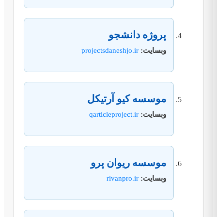
پروژه دانشجو
وبسایت:
projectsdaneshjo.ir
موسسه کیو آرتیکل
وبسایت:
qarticleproject.ir
موسسه ریوان پرو
وبسایت:
rivanpro.ir