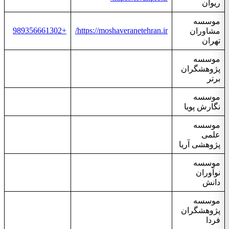
ریوان
موسسه
+989356661302
https://moshaveranetehran.ir/
مشاوران
تهران
موسسه
پژوهشگران
برتر
موسسه
نگارش پویا
موسسه
علمی
پژوهشی آریا
موسسه
نوآوران
دانش
موسسه
پژوهشگران
فردا