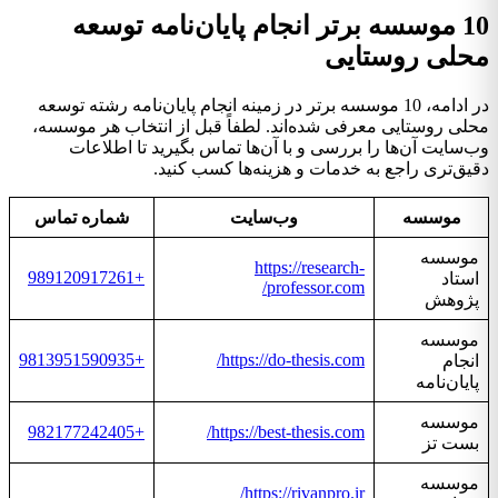
10 موسسه برتر انجام پایان‌نامه توسعه
محلی روستایی
در ادامه، 10 موسسه برتر در زمینه انجام پایان‌نامه رشته توسعه
محلی روستایی معرفی شده‌اند. لطفاً قبل از انتخاب هر موسسه،
وب‌سایت آن‌ها را بررسی و با آن‌ها تماس بگیرید تا اطلاعات
دقیق‌تری راجع به خدمات و هزینه‌ها کسب کنید.
موسسه
وب‌سایت
شماره تماس
موسسه
https://research-
+989120917261
استاد
professor.com/
پژوهش
موسسه
+9813951590935
https://do-thesis.com/
انجام
پایان‌نامه
موسسه
+982177242405
https://best-thesis.com/
بست تز
موسسه
https://rivanpro.ir/