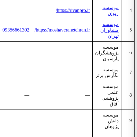
موسسه
—
https://rivanpro.ir/
4
ریوان
موسسه
09356661302
https://moshaveranetehran.ir/
5
مشاوران
تهران
موسسه
—
—
6
پژوهشگران
پارسیان
موسسه
—
—
7
نگارش برتر
موسسه
علمی
—
—
8
پژوهشی
آفاق
موسسه
—
—
9
دانش
پژوهان