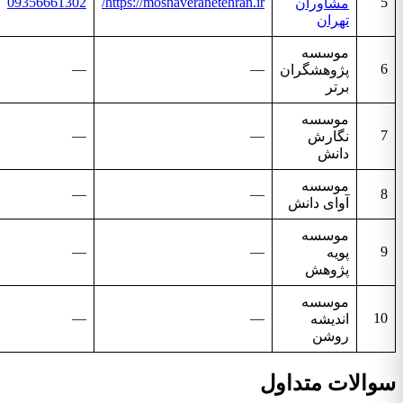
09356661302
https://moshaveranetehran.ir/
5
مشاوران
تهران
موسسه
—
—
6
پژوهشگران
برتر
موسسه
—
—
7
نگارش
دانش
موسسه
—
—
8
آوای دانش
موسسه
—
—
9
پویه
پژوهش
موسسه
—
—
10
اندیشه
روشن
سوالات متداول