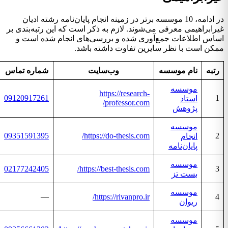
در ادامه، 10 موسسه برتر در زمینه انجام پایان‌نامه رشته ادیان
غیرابراهیمی معرفی می‌شوند. لازم به ذکر است که این رتبه‌بندی بر
اساس اطلاعات جمع‌آوری شده و بررسی‌های انجام شده است و
ممکن است با نظر سایرین تفاوت داشته باشد.
رتبه
نام موسسه
وب‌سایت
شماره تماس
موسسه
https://research-
09120917261
1
استاد
professor.com/
پژوهش
موسسه
09351591395
https://do-thesis.com/
2
انجام
پایان‌نامه
موسسه
02177242405
https://best-thesis.com/
3
بست تز
موسسه
—
https://rivanpro.ir/
4
ریوان
موسسه