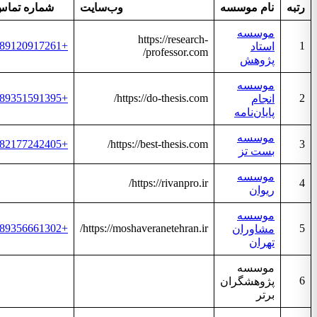
تبه
نام موسسه
وب‌سایت
شماره تماس
موسسه
https://research-
+989120917261
استاد
professor.com/
پژوهش
موسسه
+989351591395
https://do-thesis.com/
انجام
پایان‌نامه
موسسه
+982177242405
https://best-thesis.com/
بست تز
موسسه
https://rivanpro.ir/
ریوان
موسسه
+989356661302
https://moshaveranetehran.ir/
مشاوران
تهران
موسسه
پژوهشگران
برتر