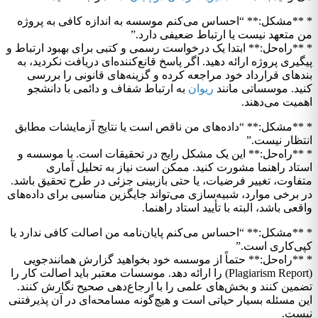
* **مشکل:** “احساس می‌کنم موسسه به اندازه کافی به پروژه
من متعهد نیست یا ارتباط ضعیفی دارد.”
* **راه‌حل:** ابتدا یک درخواست رسمی و کتبی برای بهبود ارتباط و
پیگیری پروژه ارائه دهید. اگر پاسخ قانع‌کننده‌ای دریافت نکردید، به
بندهای قرارداد خود مراجعه کرده و گزینه‌های قانونی را بررسی
کنید. موسساتی مانند
ریوان
به ارتباط شفاف و دائمی با دانشجو
اهمیت می‌دهند.
* **مشکل:** “داده‌های من ناقص است یا نتایج آزمایشات مطابق
انتظار نیست.”
* **راه‌حل:** این یک مشکل رایج در تحقیقات است. با موسسه و
استاد راهنما مشورت کنید. ممکن است نیاز به تحلیل آماری
متفاوت، تغییر فرضیات، یا حتی بازبینی جزئی در طرح تحقیق باشد.
در برخی موارد، شبیه‌سازی می‌تواند جایگزین مناسبی برای داده‌های
واقعی باشد، البته با تأیید استاد راهنما.
* **مشکل:** “احساس می‌کنم پایان‌نامه من اصالت کافی ندارد یا
کپی‌کاری است.”
* **راه‌حل:** حتماً از موسسه خود بخواهید گزارش همانندجویی
(Plagiarism Report) را ارائه دهد. موسسات معتبر باید اصالت کار را
تضمین کنند و بخش‌های علمی را با ارجاع‌دهی صحیح نگارش کنند.
این مسئله بسیار حیاتی است و هیچ‌گونه مسامحه‌ای در آن پذیرفتنی
نیست.