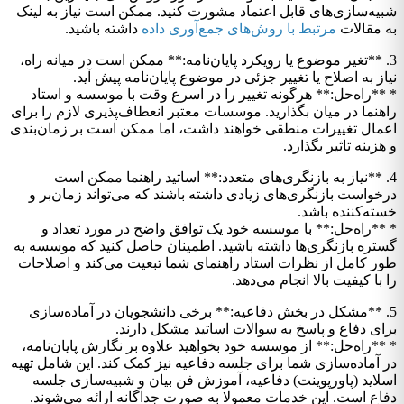
شبیه‌سازی‌های قابل اعتماد مشورت کنید. ممکن است نیاز به لینک
به مقالات
مرتبط با روش‌های جمع‌آوری داده
داشته باشید.
3. **تغیر موضوع یا رویکرد پایان‌نامه:** ممکن است در میانه راه،
نیاز به اصلاح یا تغییر جزئی در موضوع پایان‌نامه پیش آید.
* **راه‌حل:** هرگونه تغییر را در اسرع وقت با موسسه و استاد
راهنما در میان بگذارید. موسسات معتبر انعطاف‌پذیری لازم را برای
اعمال تغییرات منطقی خواهند داشت، اما ممکن است بر زمان‌بندی
و هزینه تاثیر بگذارد.
4. **نیاز به بازنگری‌های متعدد:** اساتید راهنما ممکن است
درخواست بازنگری‌های زیادی داشته باشند که می‌تواند زمان‌بر و
خسته‌کننده باشد.
* **راه‌حل:** با موسسه خود یک توافق واضح در مورد تعداد و
گستره بازنگری‌ها داشته باشید. اطمینان حاصل کنید که موسسه به
طور کامل از نظرات استاد راهنمای شما تبعیت می‌کند و اصلاحات
را با کیفیت بالا انجام می‌دهد.
5. **مشکل در بخش دفاعیه:** برخی دانشجویان در آماده‌سازی
برای دفاع و پاسخ به سوالات اساتید مشکل دارند.
* **راه‌حل:** از موسسه خود بخواهید علاوه بر نگارش پایان‌نامه،
در آماده‌سازی شما برای جلسه دفاعیه نیز کمک کند. این شامل تهیه
اسلاید (پاورپوینت) دفاعیه، آموزش فن بیان و شبیه‌سازی جلسه
دفاع است. این خدمات معمولا به صورت جداگانه ارائه می‌شوند.