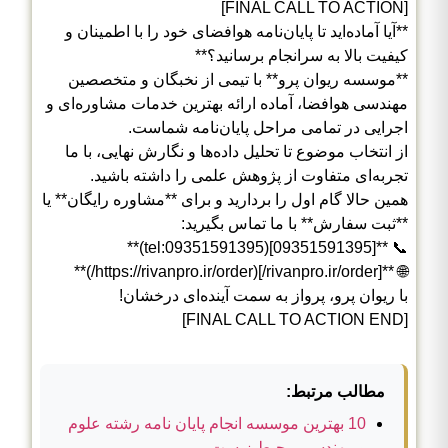
[FINAL CALL TO ACTION]
**آیا آماده‌اید تا پایان‌نامه هوافضای خود را با اطمینان و
کیفیت بالا به سرانجام برسانید؟**
**موسسه ریوان پرو** با تیمی از نخبگان و متخصصین
مهندسی هوافضا، آماده ارائه بهترین خدمات مشاوره‌ای و
اجرایی در تمامی مراحل پایان‌نامه شماست.
از انتخاب موضوع تا تحلیل داده‌ها و نگارش نهایی، با ما
تجربه‌ای متفاوت از پژوهش علمی را داشته باشید.
همین حالا گام اول را بردارید و برای **مشاوره رایگان** یا
**ثبت سفارش** با ما تماس بگیرید:
📞 **[09351591395](tel:09351591395)**
🌐 **[rivanpro.ir/order/](https://rivanpro.ir/order/)**
با ریوان پرو، پرواز به سمت آینده‌ای درخشان!
[FINAL CALL TO ACTION END]
مطالب مرتبط:
10 بهترین موسسه انجام پایان نامه رشته علوم
و مهندسی محیط زیست