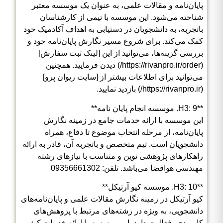
پایان‌نامه و مقالات علمی، به عنوان یک موسسه معتبر
شناخته می‌شود. این موسسه با تیمی از کارشناسان
باتجربه، به دانشجویان در دستیابی به اهداف آکادمیک خود
کمک می‌کند. برای شروع مسیر نگارش پایان‌نامه خود و
بررسی گزینه‌ها، می‌توانید از این [لینک ثبت سفارش]
(https://rivanpro.ir/order/) دیدن فرمایید. همچنین
می‌توانید برای اطلاعات بیشتر از [سایت ریوان پرو]
(https://rivanpro.ir/) بازدید نمایید.
**H3: 9. موسسه انجام پایان نامه**
این موسسه با ارائه خدمات جامع در زمینه نگارش
پایان‌نامه، از مرحله انتخاب موضوع تا دفاع، همراه
دانشجویان است. تیم متخصص و باتجربه آن، قادر به ارائه
راهکارهای پژوهشی نوین و متناسب با نیازهای رشته
مهندسی هوافضا می‌باشد. تلفن: 09356661302
**H3: 10. موسسه کیو آرتیکل**
کیو آرتیکل در زمینه نگارش مقالات علمی و پایان‌نامه‌های
دانشجویی، به ویژه در رشته‌های مرتبط با پزوهش‌های
کاربردی، فعالیت دارد. این موسسه با ارائه خدمات کیفی