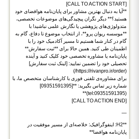
[CALL TO ACTION START]
**آیا به دنبال بهترین مشاور برای پایان‌نامه هوافضای خود
هستید؟** دیگر نگران پیچیدگی‌های موضوعات تخصصی،
متدولوژی‌های پژوهشی یا نگارش علمی نباشید! با
**موسسه ریوان پرو**، از انتخاب موضوع تا دفاع، گام به
گام در کنار شما هستیم تا مسیر آکادمیک خود را با
اطمینان طی کنید. همین حالا برای **ثبت سفارش**
پایان‌نامه یا مشاوره تخصصی خود کلیک کنید و آینده
تحصیلی خود را تضمین نمایید: [لینک ثبت سفارش]
(https://rivanpro.ir/order/)
برای مشاوره‌ی تلفنی فوری با کارشناسان متخصص ما، با
شماره زیر تماس بگیرید: **[09351591395]
(tel:09351591395)**
[CALL TO ACTION END]
—
**H2: اینفوگرافیک: خلاصه‌ای از مسیر موفقیت در
پایان‌نامه هوافضا**