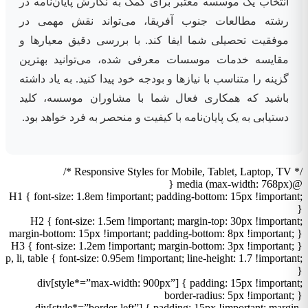
انتخاب یک موسسه معتبر برای کمک به نگارش پایان‌نامه در
رشته مطالعات جنوب آفریقا، می‌تواند نقش مهمی در
موفقیت تحصیلی شما ایفا کند. با بررسی دقیق معیارها و
مقایسه خدمات موسسات معرفی شده، می‌توانید بهترین
گزینه را متناسب با نیازها و بودجه خود پیدا کنید. به یاد داشته
باشید که همکاری فعال شما با مشاوران موسسه، کلید
دستیابی به یک پایان‌نامه با کیفیت و منحصر به فرد خواهد بود.
/* Responsive Styles for Mobile, Tablet, Laptop, TV */
@media (max-width: 768px) {
H1 { font-size: 1.8em !important; padding-bottom: 15px !important;
}
H2 { font-size: 1.5em !important; margin-top: 30px !important;
margin-bottom: 15px !important; padding-bottom: 8px !important; }
H3 { font-size: 1.2em !important; margin-bottom: 3px !important; }
p, li, table { font-size: 0.95em !important; line-height: 1.7 !important;
}
div[style*=”max-width: 900px”] { padding: 15px !important;
border-radius: 5px !important; }
div[style*=”border-left”] { padding: 15px !important; margin-