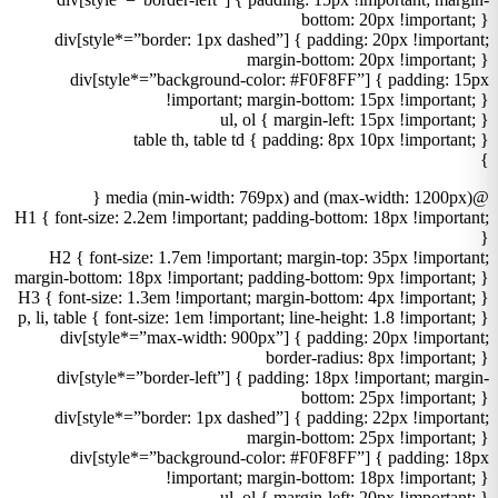
bottom: 20px !important; }
div[style*=”border: 1px dashed”] { padding: 20px !important;
margin-bottom: 20px !important; }
div[style*=”background-color: #F0F8FF”] { padding: 15px
!important; margin-bottom: 15px !important; }
ul, ol { margin-left: 15px !important; }
table th, table td { padding: 8px 10px !important; }
}
@media (min-width: 769px) and (max-width: 1200px) {
H1 { font-size: 2.2em !important; padding-bottom: 18px !important;
}
H2 { font-size: 1.7em !important; margin-top: 35px !important;
margin-bottom: 18px !important; padding-bottom: 9px !important; }
H3 { font-size: 1.3em !important; margin-bottom: 4px !important; }
p, li, table { font-size: 1em !important; line-height: 1.8 !important; }
div[style*=”max-width: 900px”] { padding: 20px !important;
border-radius: 8px !important; }
div[style*=”border-left”] { padding: 18px !important; margin-
bottom: 25px !important; }
div[style*=”border: 1px dashed”] { padding: 22px !important;
margin-bottom: 25px !important; }
div[style*=”background-color: #F0F8FF”] { padding: 18px
!important; margin-bottom: 18px !important; }
ul, ol { margin-left: 20px !important; }