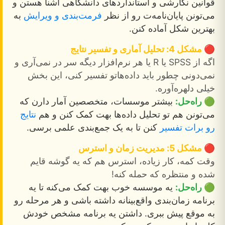
قوانین نگارشی و استانداردهای دانشگاهی آشنا هستن و
می‌تونن پایان‌نامه‌ت رو از نظر
فرمت‌بندی و ویرایش
به
بهترین شکل آماده کنن.
🔴 مشکل 4: تحلیل آماری و تفسیر نتایج
اگه از SPSS یا R یا هر نرم‌افزار دیگه سر در نمی‌آری و
نمی‌دونی چطور باید داده‌هاتو تفسیر کنی، این بخش
خیلی دلهره‌آوره.
🟢 راه‌حل:
بیشتر موسسات، متخصصین آمار دارن که
می‌تونن هم تو تحلیل داده‌ها بهت کمک کنن و هم
نتایج
رو برات تفسیر
کنن تا به یک جمع‌بندی علمی برسی.
🔴 مشکل 5: مدیریت زمان و استرس
وقت کمه، کار زیاده، استرس هم که یه گوشه قایم
شده و منتظره که حمله کنه!
🟢 راه‌حل:
یه موسسه خوب بهت کمک می‌کنه تا یه
برنامه زمان‌بندی واقع‌بینانه داشته باشی و هر مرحله رو
به موقع پیش ببری. داشتن یه برنامه مشخص خودش