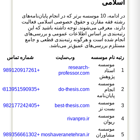
اسلامی
در ادامه، 10 موسسه برتر که در انجام پایان‌نامه‌های
رشته فقه مقارن و حقوق خصوصی اسلامی فعالیت
دارند، معرفی می‌شوند. توجه داشته باشید که این
رتبه‌بندی بر اساس اطلاعات عمومی و بررسی‌های
انجام شده است و هرگونه رتبه‌بندی قطعی و جامع
مستلزم بررسی‌های عمیق‌تر می‌باشد.
رتبه
نام موسسه
وب‌سایت
شماره تماس
موسسه
research-
+989120917261
1
استاد
professor.com
پژوهش
موسسه
+9813951590935
do-thesis.com
2
انجام
پایان‌نامه
موسسه
+982177242405
best-thesis.com
3
بست تز
موسسه
rivanpro.ir
4
ریوان
موسسه
+989356661302
moshaveranetehran.ir
5
مشاوران