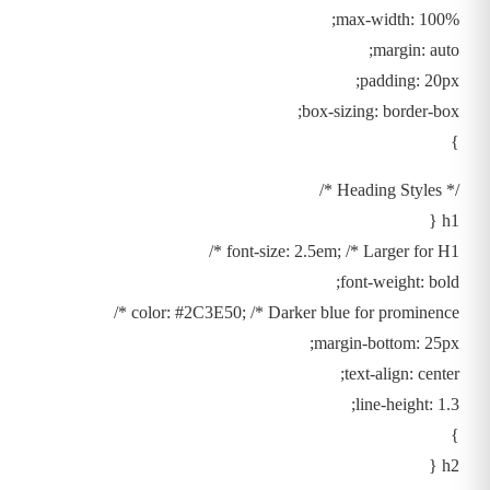
max-width: 100%;
margin: auto;
padding: 20px;
box-sizing: border-box;
}
/* Heading Styles */
h1 {
font-size: 2.5em; /* Larger for H1 */
font-weight: bold;
color: #2C3E50; /* Darker blue for prominence */
margin-bottom: 25px;
text-align: center;
line-height: 1.3;
}
h2 {