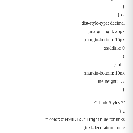
}
ol {
list-style-type: decimal;
margin-right: 25px;
margin-bottom: 15px;
padding: 0;
}
ol li {
margin-bottom: 10px;
line-height: 1.7;
}
/* Link Styles */
a {
color: #3498DB; /* Bright blue for links */
text-decoration: none;