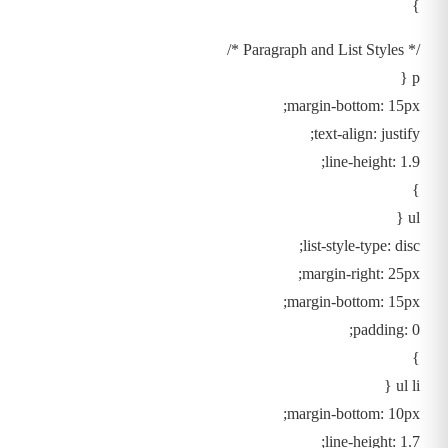
}
/* Paragraph and List Styles */
p {
margin-bottom: 15px;
text-align: justify;
line-height: 1.9;
}
ul {
list-style-type: disc;
margin-right: 25px;
margin-bottom: 15px;
padding: 0;
}
ul li {
margin-bottom: 10px;
line-height: 1.7;