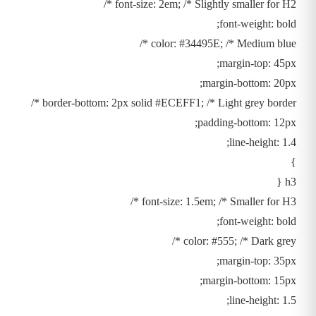
font-size: 2em; /* Slightly smaller for H2 */
font-weight: bold;
color: #34495E; /* Medium blue */
margin-top: 45px;
margin-bottom: 20px;
border-bottom: 2px solid #ECEFF1; /* Light grey border */
padding-bottom: 12px;
line-height: 1.4;
}
h3 {
font-size: 1.5em; /* Smaller for H3 */
font-weight: bold;
color: #555; /* Dark grey */
margin-top: 35px;
margin-bottom: 15px;
line-height: 1.5;