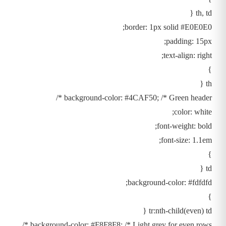
th, td {
border: 1px solid #E0E0E0;
padding: 15px;
text-align: right;
}
th {
background-color: #4CAF50; /* Green header */
color: white;
font-weight: bold;
font-size: 1.1em;
}
td {
background-color: #fdfdfd;
}
tr:nth-child(even) td {
background-color: #F8F8F8; /* Light grey for even rows */