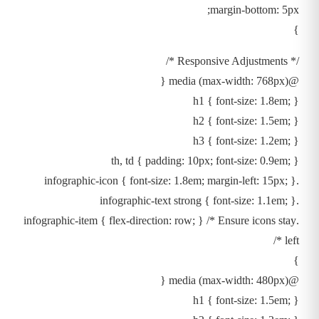
margin-bottom: 5px;
}
/* Responsive Adjustments */
@media (max-width: 768px) {
h1 { font-size: 1.8em; }
h2 { font-size: 1.5em; }
h3 { font-size: 1.2em; }
th, td { padding: 10px; font-size: 0.9em; }
.infographic-icon { font-size: 1.8em; margin-left: 15px; }
.infographic-text strong { font-size: 1.1em; }
.infographic-item { flex-direction: row; } /* Ensure icons stay
left */
}
@media (max-width: 480px) {
h1 { font-size: 1.5em; }