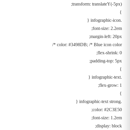
transform: translateY(-5px);
}
.infographic-icon {
font-size: 2.2em;
margin-left: 20px;
color: #3498DB; /* Blue icon color */
flex-shrink: 0;
padding-top: 5px;
}
.infographic-text {
flex-grow: 1;
}
.infographic-text strong {
color: #2C3E50;
font-size: 1.2em;
display: block;