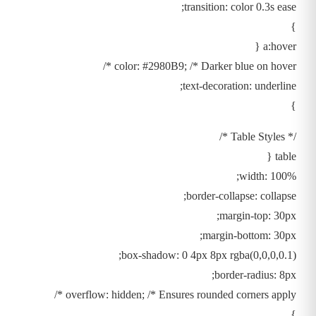
transition: color 0.3s ease;
}
a:hover {
color: #2980B9; /* Darker blue on hover */
text-decoration: underline;
}
/* Table Styles */
table {
width: 100%;
border-collapse: collapse;
margin-top: 30px;
margin-bottom: 30px;
box-shadow: 0 4px 8px rgba(0,0,0,0.1);
border-radius: 8px;
overflow: hidden; /* Ensures rounded corners apply */
}