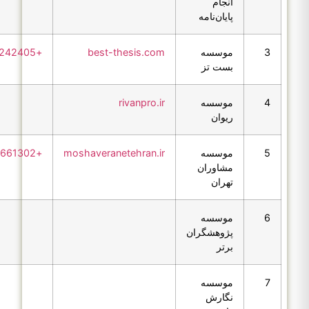
انجام
پایان‌نامه
3
موسسه
best-thesis.com
+982177242405
بست تز
4
موسسه
rivanpro.ir
ریوان
5
موسسه
moshaveranetehran.ir
+989356661302
مشاوران
تهران
6
موسسه
پژوهشگران
برتر
7
موسسه
نگارش