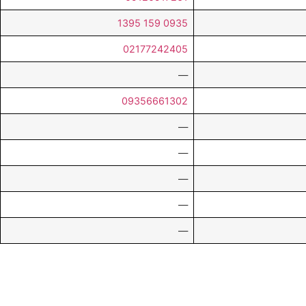
0935 159 1395
02177242405
—
09356661302
—
—
—
—
—