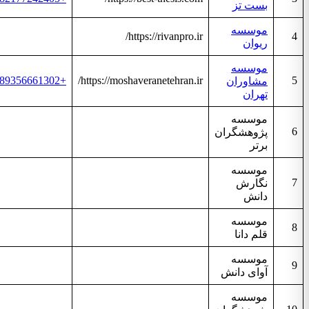
بست تز
موسسه
https://rivanpro.ir/
ریوان
موسسه
+989356661302
https://moshaveranetehran.ir/
مشاوران
تهران
موسسه
پژوهشگران
برتر
موسسه
نگارش
دانش
موسسه
قلم دانا
موسسه
آوای دانش
موسسه