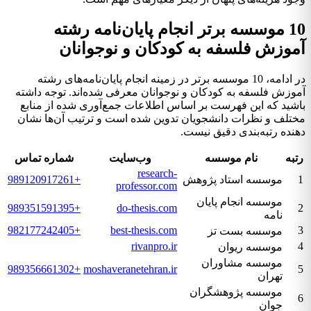
10 موسسه برتر انجام پایان‌نامه رشته
آموزش فلسفه به کودکان و نوجوانان
در ادامه، 10 موسسه برتر در زمینه انجام پایان‌نامه‌های رشته
آموزش فلسفه به کودکان و نوجوانان معرفی شده‌اند. توجه داشته
باشید که این فهرست بر اساس اطلاعات جمع‌آوری شده از منابع
مختلف و نظرات دانشجویان تدوین شده است و ترتیب آن‌ها نشان
دهنده رتبه‌بندی دقیق نیست.
رتبه
نام موسسه
وب‌سایت
شماره تماس
research-
1
موسسه استاد پژوهش
+989120917261
professor.com
موسسه انجام پایان
+989351591395
do-thesis.com
2
نامه
+982177242405
best-thesis.com
3
موسسه بست تز
rivanpro.ir
4
موسسه ریوان
موسسه مشاوران
+989356661302
moshaveranetehran.ir
5
تهران
موسسه پژوهشگران
6
جوان