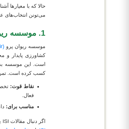
می‌تونن انتخاب‌های ع
1. موسسه ریوان پرو (RivanPro)
موسسه ریوان پرو
(rivanpro.ir)
کشاورزی پایدار و م
است. این موسسه به د
کسب کرده است. تمرکز 
نقاط قوت:
تخصص 
فعال.
مناسب برای:
دان
اگر دنبال مقالات ISI یا مشاوره در زمینه انتخاب موضوع هستی، شاید بد نباشه نگاهی به صفحات