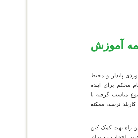
امه آموزش
رذی پایدار و محیط
م محکم برای آینده
وع مناسب گرفته تا
کاربلد نرسه، ممکنه
 می‌تونن توی این راه بهت کمک کنن
رین انتخاب رو برای