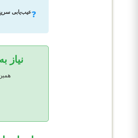
عیب‌یابی سریع (AQ
❓
نیاز ب
همین 