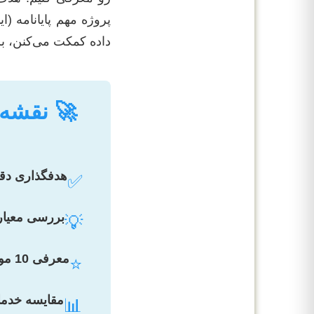
پروژه مهم پایانامه (
داده کمکت می‌کنن، بل
🚀 نقشه 
هدفگذاری دق
✅
بررسی معیار
💡
معرفی 10 موسسه برتر:
⭐
مقایسه خدما
📊