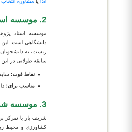
ISI
یا
مشاوره انتخاب
2. موسسه استاد پژوهش
موسسه استاد پژو
دانشگاهی است. این م
زیست، به دانشجویان کم
سابقه طولانی در این 
نقاط قوت:
سابقه
مناسب برای:
دان
3. موسسه شریف یار
شریف یار با تمرکز بر 
کشاورزی و محیط زیس